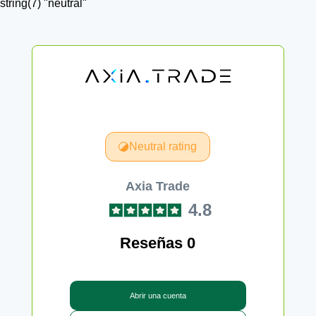
string(7) "neutral"
Neutral rating
Axia Trade
4.8
Reseñas 0
Abrir una cuenta